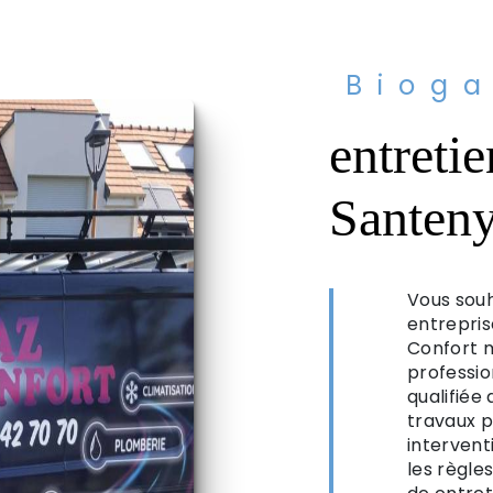
Bioga
entreti
Santen
Vous souh
entrepris
Confort m
professio
qualifiée
travaux p
intervent
les règle