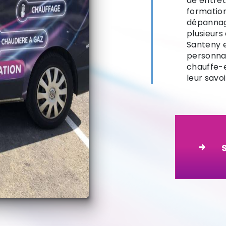
de entret
formation
dépannag
plusieurs
Santeny e
personnal
chauffe-e
leur savo